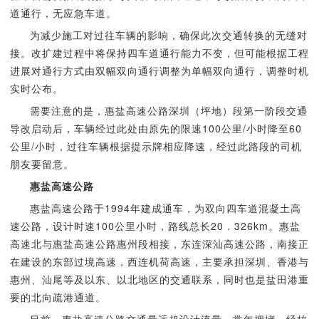
道通行，无应急车道。
为减少施工对过往车辆的影响，确保此次交通转换的无缝对
接。改扩建过程中将保持四车道通行能力不变，但可能根据工程
进展对通行方式由双幅双向通行调整为单幅双向通行，调整时机
实时公布。
需要注意的是，惠盐高速公路深圳（坪地）段第一阶段交通
导改启动后，车辆经过此处由原先的限速100公里/小时降至60
公里/小时，过往车辆根据提示牌相应降速，经过此路段的司机
朋友要留意。
惠盐高速公路
惠盐高速公路于1994年建成通车，为双向四车道混凝土高
速公路，设计时速100公里小时，路线总长20．326km。惠盐
高速北与惠盐高速公路惠州段相接，东连深汕高速公路，南接正
在建设的东部过境高速，西连机荷高速，主要承担深圳、香港与
惠州、汕尾等及以东、以北地区的交通联系，同时也是盐田港重
要的北向疏港通道。