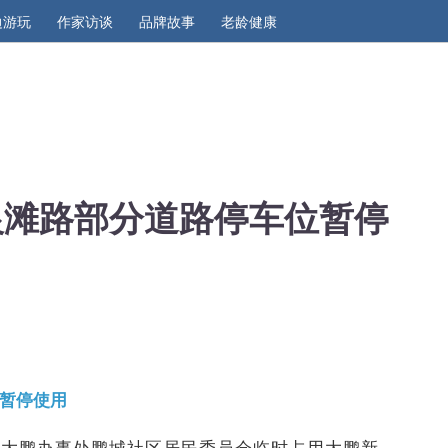
边游玩
作家访谈
品牌故事
老龄健康
区银滩路部分道路停车位暂停
位暂停使用
区大鹏办事处鹏城社区居民委员会临时占用大鹏新